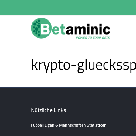
krypto-glueckssp
Nützliche Links
Fußball Ligen & Mannschaften Statistiken