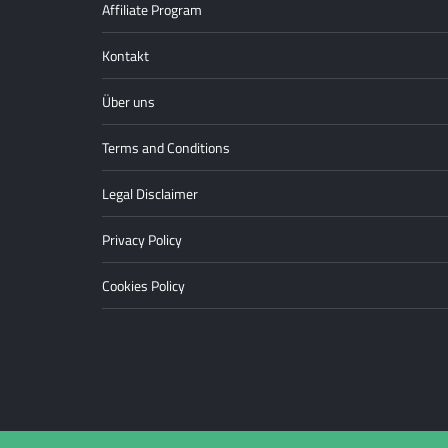
Affiliate Program
Kontakt
Über uns
Terms and Conditions
Legal Disclaimer
Privacy Policy
Cookies Policy