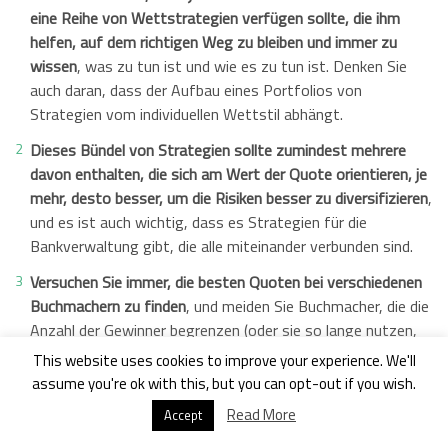
eine Reihe von Wettstrategien verfügen sollte, die ihm
helfen, auf dem richtigen Weg zu bleiben und immer zu
wissen
, was zu tun ist und wie es zu tun ist. Denken Sie
auch daran, dass der Aufbau eines Portfolios von
Strategien vom individuellen Wettstil abhängt.
Dieses Bündel von Strategien sollte zumindest mehrere
davon enthalten, die sich am Wert der Quote orientieren, je
mehr, desto besser, um die Risiken besser zu diversifizieren
,
und es ist auch wichtig, dass es Strategien für die
Bankverwaltung gibt, die alle miteinander verbunden sind.
Versuchen Sie immer, die besten Quoten bei verschiedenen
Buchmachern zu finden
, und meiden Sie Buchmacher, die die
Anzahl der Gewinner begrenzen (oder sie so lange nutzen,
bis sie Sie begrenzen).
This website uses cookies to improve your experience. We'll
assume you're ok with this, but you can opt-out if you wish.
Sie müssen absolut
methodisch und diszipliniert
vorgehen
und dürfen sich nicht von plötzlichen Impulsen oder
Read More
Accept
Emotionen hinreißen lassen, die Sie zu Fehlern verleiten