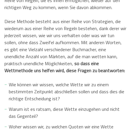
Reihe von Regeln, die es Ihnen ermöglichen, wieder auf den
richtigen Weg zu kommen, wenn Sie davon abkommen.
Diese Methode besteht aus einer Reihe von Strategien, die
wiederum aus einer Reihe von Regeln bestehen, dank derer wir
jederzeit wissen, wie wir uns verhalten oder was wir tun
sollen, ohne dass Zweifel aufkommen. Mit anderen Worten,
es gibt eine Vielzahl verschiedener Buchmacher, eine
unendliche Anzahl von Märkten, auf die man wetten kann,
praktisch unendliche Möglichkeiten,
so dass eine
Wettmethode uns helfen wird, diese Fragen zu beantworten:
Wie können wir wissen, welche Wette wir zu einem
bestimmten Zeitpunkt abschließen sollen und dass dies die
richtige Entscheidung ist?
Warum ist es ratsam, diese Wette einzugehen und nicht
das Gegenteil?
Woher wissen wir, zu welchen Quoten wir eine Wette