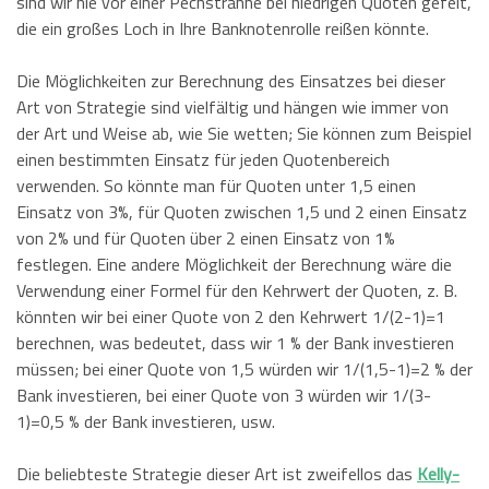
sind wir nie vor einer Pechsträhne bei niedrigen Quoten gefeit,
die ein großes Loch in Ihre Banknotenrolle reißen könnte.
Die Möglichkeiten zur Berechnung des Einsatzes bei dieser
Art von Strategie sind vielfältig und hängen wie immer von
der Art und Weise ab, wie Sie wetten; Sie können zum Beispiel
einen bestimmten Einsatz für jeden Quotenbereich
verwenden. So könnte man für Quoten unter 1,5 einen
Einsatz von 3%, für Quoten zwischen 1,5 und 2 einen Einsatz
von 2% und für Quoten über 2 einen Einsatz von 1%
festlegen. Eine andere Möglichkeit der Berechnung wäre die
Verwendung einer Formel für den Kehrwert der Quoten, z. B.
könnten wir bei einer Quote von 2 den Kehrwert 1/(2-1)=1
berechnen, was bedeutet, dass wir 1 % der Bank investieren
müssen; bei einer Quote von 1,5 würden wir 1/(1,5-1)=2 % der
Bank investieren, bei einer Quote von 3 würden wir 1/(3-
1)=0,5 % der Bank investieren, usw.
Die beliebteste Strategie dieser Art ist zweifellos das
Kelly-