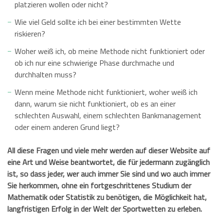
platzieren wollen oder nicht?
Wie viel Geld sollte ich bei einer bestimmten Wette
riskieren?
Woher weiß ich, ob meine Methode nicht funktioniert oder
ob ich nur eine schwierige Phase durchmache und
durchhalten muss?
Wenn meine Methode nicht funktioniert, woher weiß ich
dann, warum sie nicht funktioniert, ob es an einer
schlechten Auswahl, einem schlechten Bankmanagement
oder einem anderen Grund liegt?
All diese Fragen und viele mehr werden auf dieser Website auf
eine Art und Weise beantwortet, die für jedermann zugänglich
ist, so dass jeder, wer auch immer Sie sind und wo auch immer
Sie herkommen, ohne ein fortgeschrittenes Studium der
Mathematik oder Statistik zu benötigen, die Möglichkeit hat,
langfristigen Erfolg in der Welt der Sportwetten zu erleben.