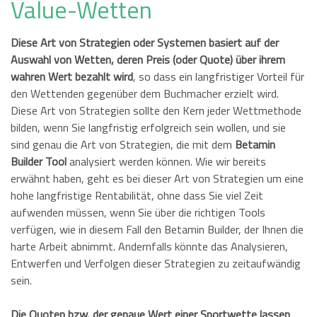
Value-Wetten
Diese Art von Strategien oder Systemen basiert auf der
Auswahl von Wetten, deren Preis (oder Quote) über ihrem
wahren Wert bezahlt wird
, so dass ein langfristiger Vorteil für
den Wettenden gegenüber dem Buchmacher erzielt wird.
Diese Art von Strategien sollte den Kern jeder Wettmethode
bilden, wenn Sie langfristig erfolgreich sein wollen, und sie
sind genau die Art von Strategien, die mit dem
Betamin
Builder Tool
analysiert werden können. Wie wir bereits
erwähnt haben, geht es bei dieser Art von Strategien um eine
hohe langfristige Rentabilität, ohne dass Sie viel Zeit
aufwenden müssen, wenn Sie über die richtigen Tools
verfügen, wie in diesem Fall den Betamin Builder, der Ihnen die
harte Arbeit abnimmt. Andernfalls könnte das Analysieren,
Entwerfen und Verfolgen dieser Strategien zu zeitaufwändig
sein.
Die Quoten bzw. der genaue Wert einer Sportwette lassen