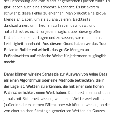
der Berechnung der vom Markt angebotenen Quoten führt. Es
gibt jedoch auch eine schlechte Nachricht: Es ist extrem
schwierig, diese Fehler zu erkennen: Man braucht eine große
Menge an Daten, um sie zu analysieren, Backtests
durchzuführen, um Theorien zu testen usw. usw., und
natürlich ist es nicht für jeden möglich, über diese großen
Datenbanken zu verfügen und zu wissen, wie man sie mit
Leichtigkeit handhabt.
Aus diesem Grund haben wir das Tool
Betamin Builder entwickelt, das große Mengen an
Fußballwetten auf einfache Weise für jedermann zugänglich
macht.
Daher können wir eine Strategie zur Auswahl von Value Bets
als einen Algorithmus oder eine Methode betrachten, die in
der Lage ist, Wetten zu erkennen, die mit einer sehr hohen
Wahrscheinlichkeit einen Wert haben
. Das heißt, niemand kann
jemals mit Sicherheit wissen, wann eine Wette wertvoll ist
(außer in sehr extremen Fällen), aber wir können wissen, ob die
von einer solchen Strategie generierten Wetten als Ganzes