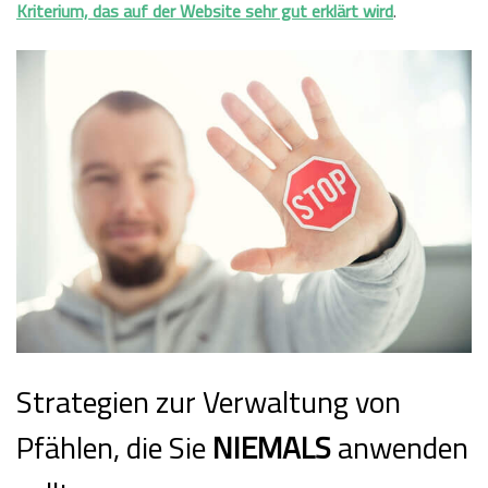
Kriterium, das auf der Website sehr gut erklärt wird
.
Strategien zur Verwaltung von
Pfählen, die Sie
NIEMALS
anwenden