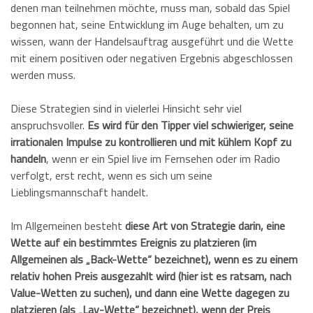
denen man teilnehmen möchte, muss man, sobald das Spiel
begonnen hat, seine Entwicklung im Auge behalten, um zu
wissen, wann der Handelsauftrag ausgeführt und die Wette
mit einem positiven oder negativen Ergebnis abgeschlossen
werden muss.
Diese Strategien sind in vielerlei Hinsicht sehr viel
anspruchsvoller.
Es wird für den Tipper viel schwieriger, seine
irrationalen Impulse zu kontrollieren und mit kühlem Kopf zu
handeln
, wenn er ein Spiel live im Fernsehen oder im Radio
verfolgt, erst recht, wenn es sich um seine
Lieblingsmannschaft handelt.
Im Allgemeinen besteht
diese Art von Strategie darin, eine
Wette auf ein bestimmtes Ereignis zu platzieren (im
Allgemeinen als „Back-Wette“ bezeichnet), wenn es zu einem
relativ hohen Preis ausgezahlt wird (hier ist es ratsam, nach
Value-Wetten zu suchen), und dann eine Wette dagegen zu
platzieren (als „Lay-Wette“ bezeichnet), wenn der Preis