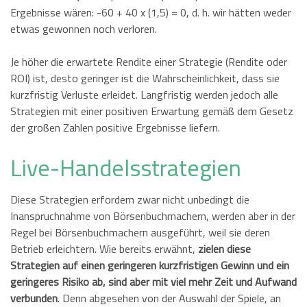
Ergebnisse wären: -60 + 40 x (1,5) = 0, d. h. wir hätten weder
etwas gewonnen noch verloren.
Je höher die erwartete Rendite einer Strategie (Rendite oder
ROI) ist, desto geringer ist die Wahrscheinlichkeit, dass sie
kurzfristig Verluste erleidet. Langfristig werden jedoch alle
Strategien mit einer positiven Erwartung gemäß dem Gesetz
der großen Zahlen positive Ergebnisse liefern.
Live-Handelsstrategien
Diese Strategien erfordern zwar nicht unbedingt die
Inanspruchnahme von Börsenbuchmachern, werden aber in der
Regel bei Börsenbuchmachern ausgeführt, weil sie deren
Betrieb erleichtern. Wie bereits erwähnt,
zielen diese
Strategien auf einen geringeren kurzfristigen Gewinn und ein
geringeres Risiko ab, sind aber mit viel mehr Zeit und Aufwand
verbunden
. Denn abgesehen von der Auswahl der Spiele, an