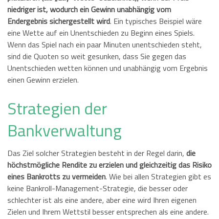
niedriger ist, wodurch ein Gewinn unabhängig vom
Endergebnis sichergestellt wird
. Ein typisches Beispiel wäre
eine Wette auf ein Unentschieden zu Beginn eines Spiels.
Wenn das Spiel nach ein paar Minuten unentschieden steht,
sind die Quoten so weit gesunken, dass Sie gegen das
Unentschieden wetten können und unabhängig vom Ergebnis
einen Gewinn erzielen.
Strategien der
Bankverwaltung
Das Ziel solcher Strategien besteht in der Regel darin,
die
höchstmögliche Rendite zu erzielen und gleichzeitig das Risiko
eines Bankrotts zu vermeiden
. Wie bei allen Strategien gibt es
keine Bankroll-Management-Strategie, die besser oder
schlechter ist als eine andere, aber eine wird Ihren eigenen
Zielen und Ihrem Wettstil besser entsprechen als eine andere.