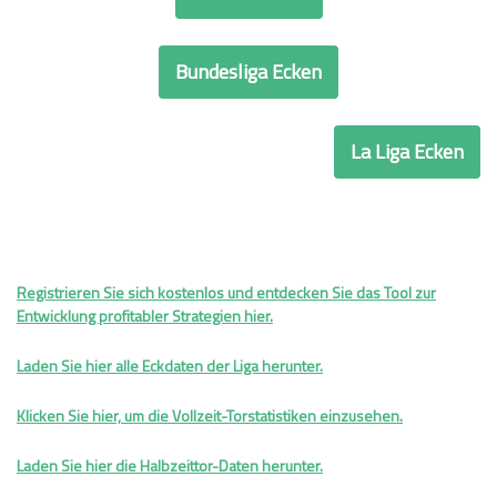
Bundesliga Ecken
La Liga Ecken
Registrieren Sie sich kostenlos und entdecken Sie das Tool zur
Entwicklung profitabler Strategien hier.
Laden Sie hier alle Eckdaten der Liga herunter.
Klicken Sie hier, um die Vollzeit-Torstatistiken einzusehen.
Laden Sie hier die Halbzeittor-Daten herunter.