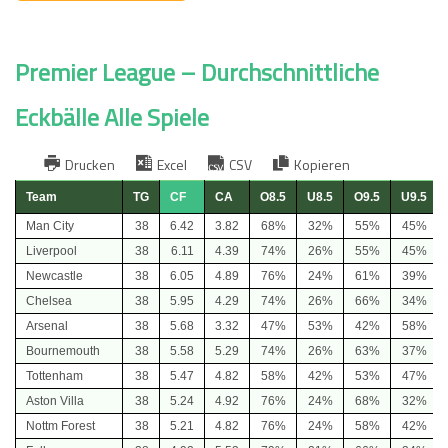
Premier League – Durchschnittliche
Eckbälle Alle Spiele
Drucken
Excel
CSV
Kopieren
Team
TG
CF
CA
O8.5
U8.5
O9.5
U9.5
Man City
38
6.42
3.82
68
32
55
45
Liverpool
38
6.11
4.39
74
26
55
45
Newcastle
38
6.05
4.89
76
24
61
39
Chelsea
38
5.95
4.29
74
26
66
34
Arsenal
38
5.68
3.32
47
53
42
58
Bournemouth
38
5.58
5.29
74
26
63
37
Tottenham
38
5.47
4.82
58
42
53
47
Aston Villa
38
5.24
4.92
76
24
68
32
Nottm Forest
38
5.21
4.82
76
24
58
42