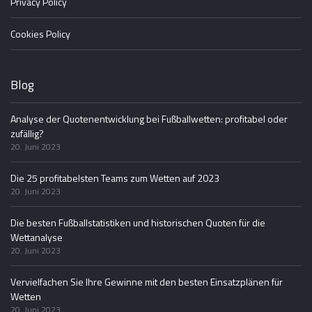
Privacy Policy
Cookies Policy
Blog
Analyse der Quotenentwicklung bei Fußballwetten: profitabel oder
zufällig?
20. Juni 2023
Die 25 profitabelsten Teams zum Wetten auf 2023
20. Juni 2023
Die besten Fußballstatistiken und historischen Quoten für die
Wettanalyse
20. Juni 2023
Vervielfachen Sie Ihre Gewinne mit den besten Einsatzplänen für
Wetten
20. Juni 2023