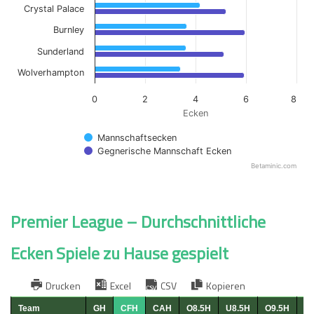
Crystal Palace
Burnley
Sunderland
Wolverhampton
0
2
4
6
8
Ecken
Mannschaftsecken
Gegnerische Mannschaft Ecken
Betaminic.com
End of interactive chart.
Premier League
– Durchschnittliche
Ecken Spiele zu Hause gespielt
Drucken
Excel
CSV
Kopieren
Team
GH
CFH
CAH
O8.5H
U8.5H
O9.5H
U9