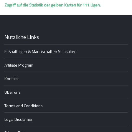
Zugriff auf die Statistik der gelben Karten für 111 Ligen.
Nützliche Links
Fußball Ligen & Mannschaften Statistiken
Affiliate Program
Kontakt
Über uns
Terms and Conditions
Legal Disclaimer