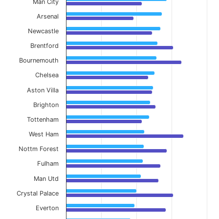
Man City
The chart has 1 X axis displaying categories.
The chart has 1 Y axis displaying Ecken. Data ranges from 3.26 to 6.68.
Arsenal
Newcastle
Brentford
Bournemouth
Chelsea
Aston Villa
Brighton
Tottenham
West Ham
Nottm Forest
Fulham
Man Utd
Crystal Palace
Everton