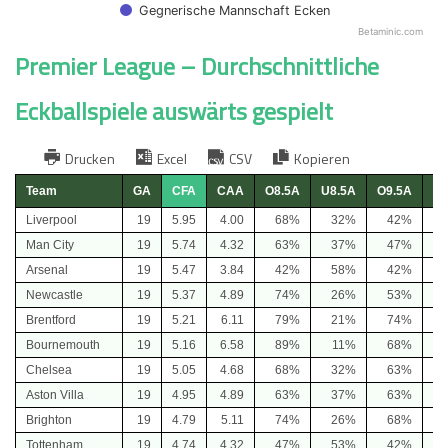
Gegnerische Mannschaft Ecken
Betaminic.com
End of interactive chart.
Premier League
– Durchschnittliche
Eckballspiele auswärts gespielt
Drucken
Excel
CSV
Kopieren
Team
GA
CFA
CAA
O8.5A
U8.5A
O9.5A
U9
Liverpool
19
5.95
4.00
68
32
42
Man City
19
5.74
4.32
63
37
47
Arsenal
19
5.47
3.84
42
58
42
Newcastle
19
5.37
4.89
74
26
53
Brentford
19
5.21
6.11
79
21
74
Bournemouth
19
5.16
6.58
89
11
68
Chelsea
19
5.05
4.68
68
32
63
Aston Villa
19
4.95
4.89
63
37
63
Brighton
19
4.79
5.11
74
26
68
Tottenham
19
4.74
4.32
47
53
42