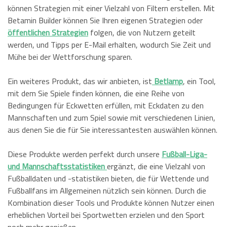
können Strategien mit einer Vielzahl von Filtern erstellen. Mit
Betamin Builder können Sie Ihren eigenen Strategien oder
öffentlichen Strategien
folgen, die von Nutzern geteilt
werden, und Tipps per E-Mail erhalten, wodurch Sie Zeit und
Mühe bei der Wettforschung sparen.
Ein weiteres Produkt, das wir anbieten, ist
Betlamp
, ein Tool,
mit dem Sie Spiele finden können, die eine Reihe von
Bedingungen für Eckwetten erfüllen, mit Eckdaten zu den
Mannschaften und zum Spiel sowie mit verschiedenen Linien,
aus denen Sie die für Sie interessantesten auswählen können.
Diese Produkte werden perfekt durch unsere
Fußball-Liga-
und Mannschaftsstatistiken
ergänzt, die eine Vielzahl von
Fußballdaten und -statistiken bieten, die für Wettende und
Fußballfans im Allgemeinen nützlich sein können. Durch die
Kombination dieser Tools und Produkte können Nutzer einen
erheblichen Vorteil bei Sportwetten erzielen und den Sport
noch mehr genießen.