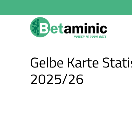
Gelbe Karte Stati
2025/26