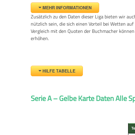
MEHR INFORMATIONEN
Zusätzlich zu den Daten dieser Liga bieten wir au
nützlich sein, die sich einen Vorteil bei Wetten a
Vergleich mit den Quoten der Buchmacher können 
erhöhen.
HILFE TABELLE
Serie A – Gelbe Karte Daten Alle Sp
T