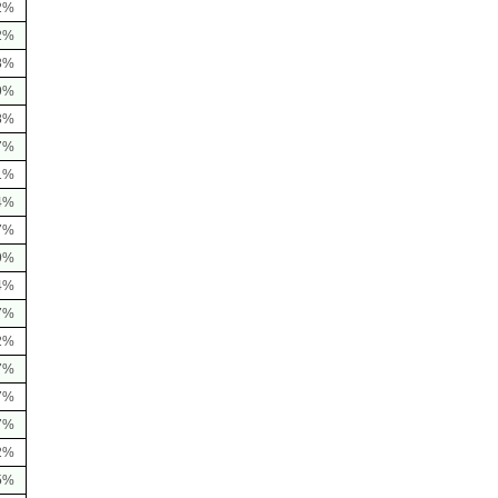
2
2
8
9
8
7
1
4
7
9
4
7
2
7
7
7
2
5