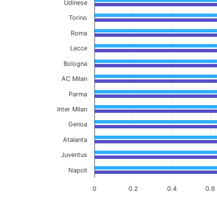
Udinese
Torino
Roma
Lecce
Bologna
AC Milan
Parma
Inter Milan
Genoa
Atalanta
Juventus
Napoli
0
0.2
0.4
0.6