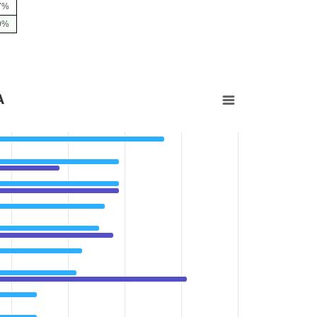
7
9
A