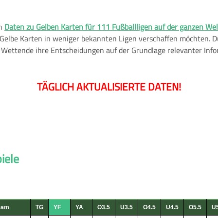
ch
Daten zu Gelben Karten für 111 Fußballligen auf der ganzen Wel
uf Gelbe Karten in weniger bekannten Ligen verschaffen möchten. D
Wettende ihre Entscheidungen auf der Grundlage relevanter Infor
TÄGLICH AKTUALISIERTE DATEN!
iele
eam
TG
YF
YA
O3.5
U3.5
O4.5
U4.5
O5.5
U5