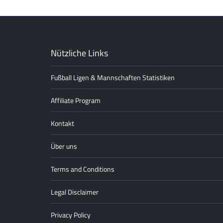
Nützliche Links
Fußball Ligen & Mannschaften Statistiken
Affiliate Program
Kontakt
Über uns
Terms and Conditions
Legal Disclaimer
Privacy Policy