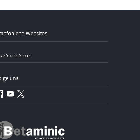
mpfohlene Websites
Live Soccer Scores
olge uns!