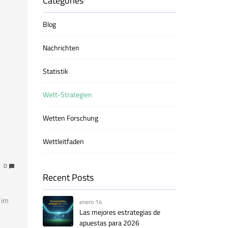
Categories
Blog
Nachrichten
Statistik
Wett-Strategien
Wetten Forschung
Wettleitfaden
0
Recent Posts
 im
enero 14
Las mejores estrategias de
apuestas para 2026