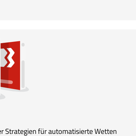
r Strategien für automatisierte Wetten