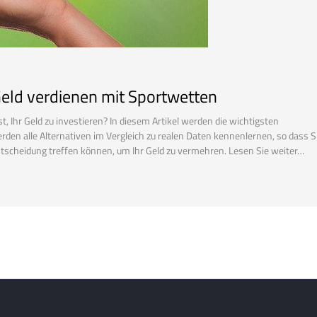
Geld verdienen mit Sportwetten
t, Ihr Geld zu investieren? In diesem Artikel werden die wichtigsten
rden alle Alternativen im Vergleich zu realen Daten kennenlernen, so dass S
ntscheidung treffen können, um Ihr Geld zu vermehren. Lesen Sie weiter…