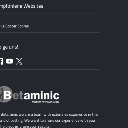
mpfohlene Websites
Live Soccer Scores
olge uns!
 Betaminic we are a team with extensive experience in the
rld of betting. We want to share our experience with you
 help you improve your results.