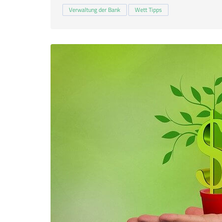
Verwaltung der Bank
Wett Tipps