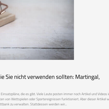
Sie nicht verwenden sollten: Martingal,
Einsatzpläne, die es gibt. Viele Leute posten immer noch Artikel und Videos 
rten von Wettspielen oder Sportereignissen funktioniert. Aber dieser Artikel w
ttbank zu verwalten. Stattdessen werden wir...