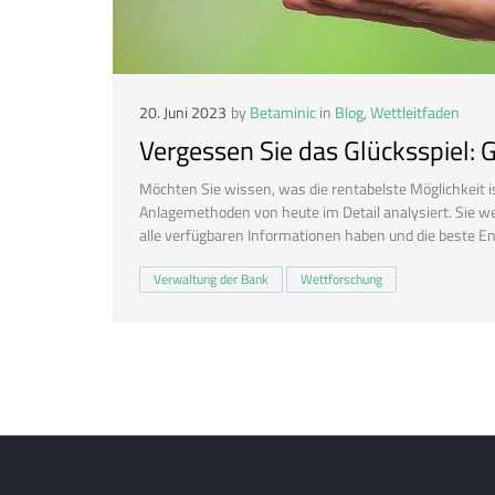
20. Juni 2023
by
Betaminic
in
Blog
,
Wettleitfaden
Vergessen Sie das Glücksspiel: 
Möchten Sie wissen, was die rentabelste Möglichkeit is
Anlagemethoden von heute im Detail analysiert. Sie we
alle verfügbaren Informationen haben und die beste E
Verwaltung der Bank
Wettforschung