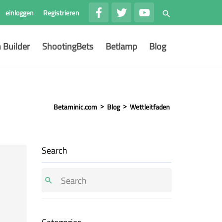
einloggen
Registrieren
 Builder
ShootingBets
Betlamp
Blog
>
>
Betaminic.com
Blog
Wettleitfaden
Search