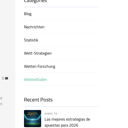
Categories
Blog
Nachrichten
Statistik
Wett-Strategien
Wetten Forschung
0
Wettleitfaden
te
Recent Posts
en
enero 14
Las mejores estrategias de
apuestas para 2026