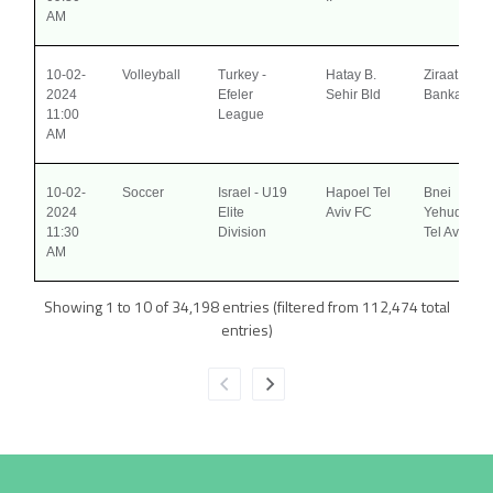
AM
10-02-
Volleyball
Turkey -
Hatay B.
Ziraat
2024
Efeler
Sehir Bld
Bankasi
11:00
League
AM
10-02-
Soccer
Israel - U19
Hapoel Tel
Bnei
2024
Elite
Aviv FC
Yehuda
11:30
Division
Tel Aviv
AM
Showing 1 to 10 of 34,198 entries (filtered from 112,474 total
entries)