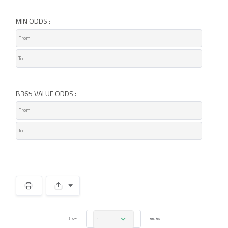
MIN ODDS :
B365 VALUE ODDS :
Spacer
Show
entries