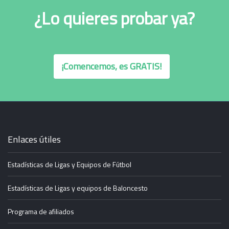
¿Lo quieres probar ya?
¡Comencemos, es GRATIS!
Enlaces útiles
Estadísticas de Ligas y Equipos de Fútbol
Estadísticas de Ligas y equipos de Baloncesto
Programa de afiliados