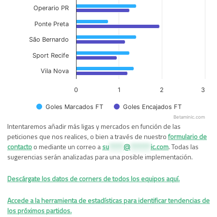
Operario PR
Ponte Preta
São Bernardo
Sport Recife
Vila Nova
0
1
2
3
Goles Marcados FT
Goles Encajados FT
Betaminic.com
End of interactive chart.
Intentaremos añadir más ligas y mercados en función de las
peticiones que nos realices, o bien a través de nuestro
formulario de
contacto
o mediante un correo a
su
*****
@
*******
ic.com
. Todas las
sugerencias serán analizadas para una posible implementación.
Descárgate los datos de corners de todos los equipos aquí.
Accede a la herramienta de estadísticas para identificar tendencias de
los próximos partidos.