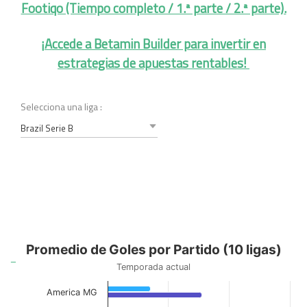
Footiqo (Tiempo completo / 1.ª parte / 2.ª parte).
¡Accede a Betamin Builder para invertir en
estrategias de apuestas rentables!
Selecciona una liga :
Brazil Serie B
Promedio de Goles por Partido (10 ligas)
Promedio de Goles por Partido (10 ligas)
Bar chart with 2 data series.
Temporada actual
Temporada actual
The chart has 1 X axis displaying categories.
America MG
The chart has 1 Y axis displaying values. Data ranges from 0.6 to 1.95.