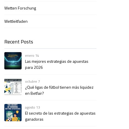
Wetten Forschung
Wettleitfaden
Recent Posts
enero 14
Las mejores estrategias de apuestas
para 2026
octubre 7
¿Qué ligas de fútbol tienen más liquidez
en Betfair?
agosto 13
El secreto de las estrategias de apuestas
ganadoras