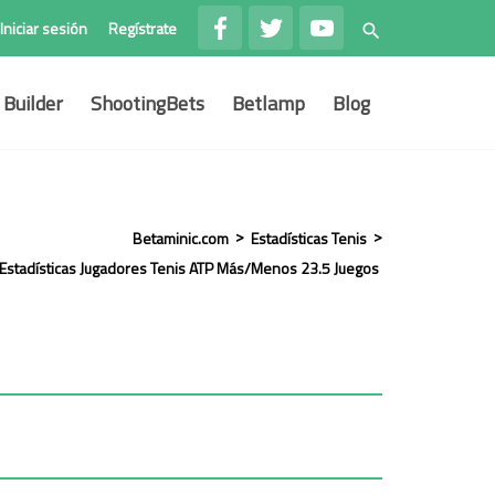
Iniciar sesión
Regístrate
Builder
ShootingBets
Betlamp
Blog
>
>
Betaminic.com
Estadísticas Tenis
Estadísticas Jugadores Tenis ATP Más/Menos 23.5 Juegos