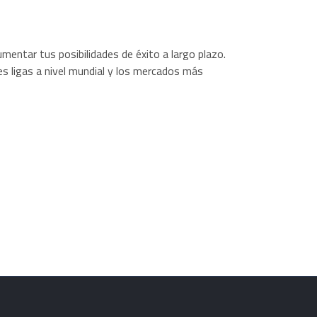
entar tus posibilidades de éxito a largo plazo.
s ligas a nivel mundial y los mercados más