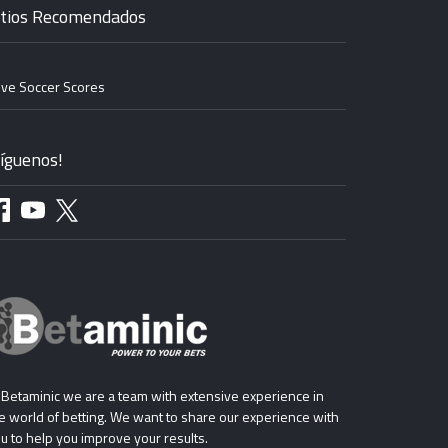
itios Recomendados
Live Soccer Scores
Síguenos!
 Betaminic we are a team with extensive experience in
e world of betting. We want to share our experience with
u to help you improve your results.