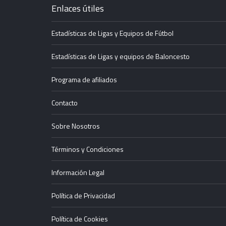
Enlaces útiles
Estadísticas de Ligas y Equipos de Fútbol
Estadísticas de Ligas y equipos de Baloncesto
Programa de afiliados
Contacto
Sobre Nosotros
Términos y Condiciones
Información Legal
Política de Privacidad
Política de Cookies