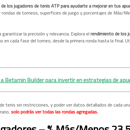
do de los jugadores de tenis ATP para ayudarte a mejorar en tus ap
or rondas de torneos, superficies de juego y porcentajes de Más/
arantizar la precisión y relevancia. Explora el
rendimiento de los j
 en cada fase del torneo, desde la primera ronda hasta la final. Uti
a Betamin Builder para invertir en estrategias de apu
de tenis sin restricciones, y poder ver datos detallados de cada un
rario,
solo podrás ver todas las rondas agregadas.
Jugadores –
% Más/Menos
23.