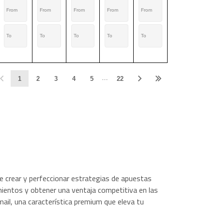
…
1
2
3
4
5
22
e crear y perfeccionar estrategias de apuestas
mientos y obtener una ventaja competitiva en las
mail, una característica premium que eleva tu