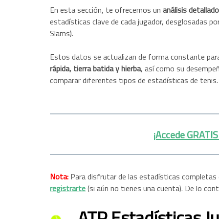
En esta sección, te ofrecemos un
análisis detalla
estadísticas clave de cada jugador, desglosadas p
Slams).
Estos datos se actualizan de forma constante para g
rápida, tierra batida y hierba
, así como su desempeño
comparar diferentes tipos de estadísticas de tenis.
¡Accede GRATIS 
Nota:
Para disfrutar de las estadísticas completas 
registrarte
(si aún no tienes una cuenta). De lo cont
ATP Estadísticas 