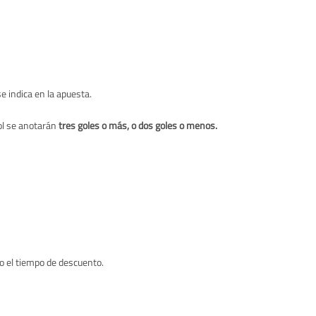
 indica en la apuesta.
bol se anotarán
tres goles o más, o dos goles o menos.
do el tiempo de descuento.