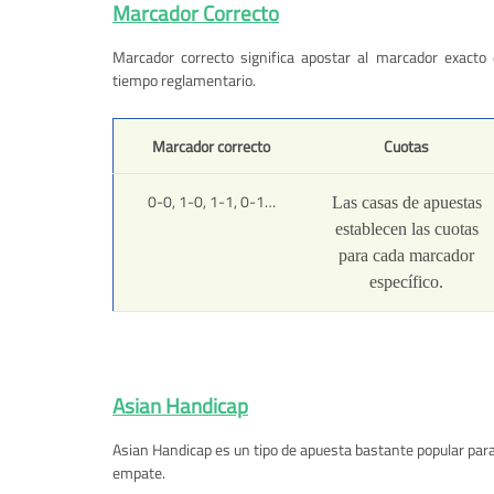
Marcador Correcto
Marcador correcto significa apostar al marcador exacto 
tiempo reglamentario.
Marcador correcto
Cuotas
0-0, 1-0, 1-1, 0-1…
Las casas de apuestas
establecen las cuotas
para cada marcador
específico.
Asian Handicap
Asian Handicap es un tipo de apuesta bastante popular para 
empate.