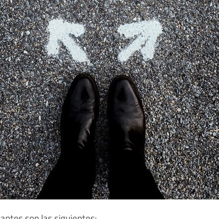
antes son las siguientes: