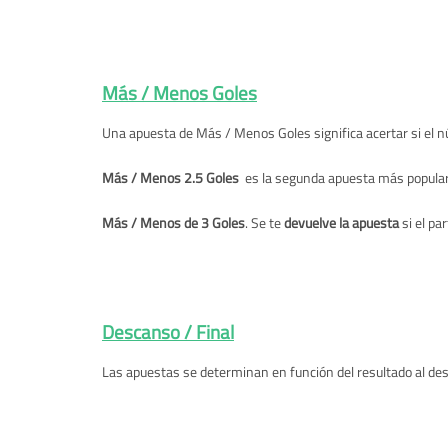
Más / Menos Goles
Una apuesta de Más / Menos Goles significa acertar si el n
Más / Menos 2.5 Goles
es la segunda apuesta más popular 
Más / Menos de 3 Goles
. Se te
devuelve la apuesta
si el par
Descanso / Final
Las apuestas se determinan en función del resultado al desc