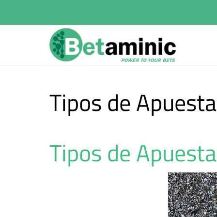
Tipos de Apuesta
Tipos de Apuesta