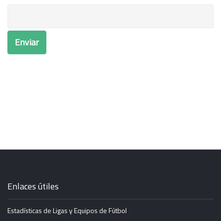
Enlaces útiles
Estadísticas de Ligas y Equipos de Fútbol