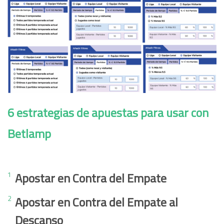
6 estrategias de apuestas para usar con
Betlamp
Apostar en Contra del Empate
Apostar en Contra del Empate al
Descanso