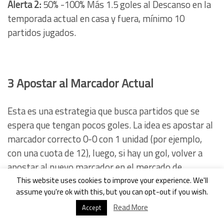
Alerta 2:
50% -100% Más 1.5 goles al Descanso en la
temporada actual en casa y fuera, mínimo 10
partidos jugados.
3 Apostar al Marcador Actual
Esta es una estrategia que busca partidos que se
espera que tengan pocos goles. La idea es apostar al
marcador correcto 0-0 con 1 unidad (por ejemplo,
con una cuota de 12), luego, si hay un gol, volver a
apostar al nuevo marcador en el mercado de
marcado correcto con otra unidad (por ejemplo, con
This website uses cookies to improve your experience. We'll
assume you're ok with this, but you can opt-out if you wish.
una cuota de 5) entonces, si hay otro gol, volver a
Read More
apostar con 1 unidad o más para alcanzar el punto
Accept
de equilibrio o lograr un beneficio objetivo para este