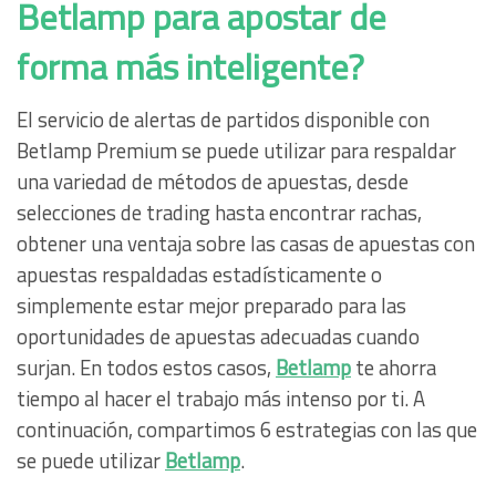
Betlamp para apostar de
forma más inteligente?
El servicio de alertas de partidos disponible con
Betlamp Premium se puede utilizar para respaldar
una variedad de métodos de apuestas, desde
selecciones de trading hasta encontrar rachas,
obtener una ventaja sobre las casas de apuestas con
apuestas respaldadas estadísticamente o
simplemente estar mejor preparado para las
oportunidades de apuestas adecuadas cuando
surjan. En todos estos casos,
Betlamp
te ahorra
tiempo al hacer el trabajo más intenso por ti. A
continuación, compartimos 6 estrategias con las que
se puede utilizar
Betlamp
.