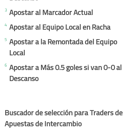
Apostar al Marcador Actual
Apostar al Equipo Local en Racha
Apostar a la Remontada del Equipo
Local
Apostar a Más 0.5 goles si van 0-0 al
Descanso
Buscador de selección para Traders de
Apuestas de Intercambio