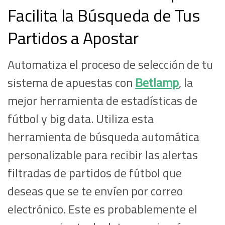
Facilita la Búsqueda de Tus
Partidos a Apostar
Automatiza el proceso de selección de tu
sistema de apuestas con
Betlamp
, la
mejor herramienta de estadísticas de
fútbol y big data. Utiliza esta
herramienta de búsqueda automática
personalizable para recibir las alertas
filtradas de partidos de fútbol que
deseas que se te envíen por correo
electrónico. Este es probablemente el