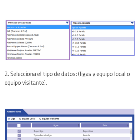
2. Selecciona el tipo de datos: (ligas y equipo local o
equipo visitante).