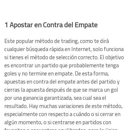
1 Apostar en Contra del Empate
Este popular método de trading, como te dirá
cualquier búsqueda rápida en Internet, solo funciona
si tienes el método de selección correcto. El objetivo
es encontrar un partido que probablemente tenga
goles y no termine en empate. De esta forma,
apuestas en contra del empate antes del partido y
cierras la apuesta después de que se marca un gol
por una ganancia garantizada, sea cual sea el
resultado. Hay muchas variaciones de este método,
especialmente con respecto a cuándo o si cerrar en
algún momento, o si centrarse en partidos con