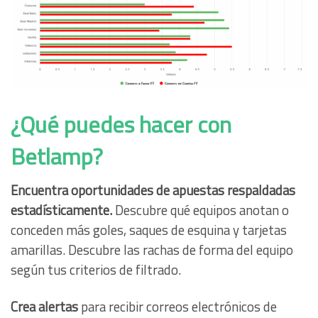
¿Qué puedes hacer con
Betlamp?
Encuentra oportunidades de apuestas respaldadas
estadísticamente.
Descubre qué equipos anotan o
conceden más goles, saques de esquina y tarjetas
amarillas. Descubre las rachas de forma del equipo
según tus criterios de filtrado.
Crea alertas
para recibir correos electrónicos de