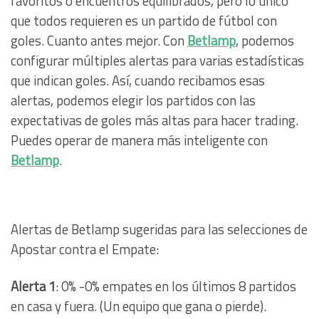
favoritos o encuentros equilibrados, pero lo único
que todos requieren es un partido de fútbol con
goles. Cuanto antes mejor. Con
Betlamp
, podemos
configurar múltiples alertas para varias estadísticas
que indican goles. Así, cuando recibamos esas
alertas, podemos elegir los partidos con las
expectativas de goles más altas para hacer trading.
Puedes operar de manera más inteligente con
Betlamp
.
Alertas de Betlamp sugeridas para las selecciones de
Apostar contra el Empate:
Alerta 1
: 0% -0% empates en los últimos 8 partidos
en casa y fuera. (Un equipo que gana o pierde).