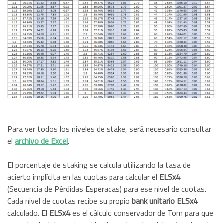
Para ver todos los niveles de stake, será necesario consultar
el
archivo de Excel
.
El porcentaje de staking se calcula utilizando la tasa de
acierto implícita en las cuotas para calcular el
ELSx4
(Secuencia de Pérdidas Esperadas) para ese nivel de cuotas.
Cada nivel de cuotas recibe su propio
bank unitario ELSx4
calculado. El
ELSx4
es el cálculo conservador de Tom para que