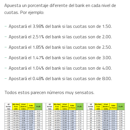
Apuesta un porcentaje diferente del bank en cada nivel de
cuotas. Por ejemplo:
Apostará el 3.98% del bank si las cuotas son de 1.50.
Apostará el 2.51% del bank si las cuotas son de 2.00.
Apostará el 1.85% del bank si las cuotas son de 2.50.
Apostará el 1.47% del bank si las cuotas son de 3.00.
Apostará el 1.04% del bank si las cuotas son de 4.00.
Apostará el 0.48% del bank si las cuotas son de 8.00.
Todos estos parecen números muy sensatos.