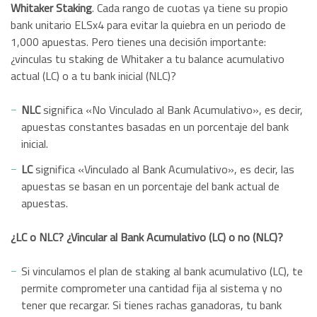
Whitaker Staking
. Cada rango de cuotas ya tiene su propio
bank unitario ELSx4 para evitar la quiebra en un periodo de
1,000 apuestas. Pero tienes una decisión importante:
¿vinculas tu staking de Whitaker a tu balance acumulativo
actual (LC) o a tu bank inicial (NLC)?
NLC
significa «No Vinculado al Bank Acumulativo», es decir,
apuestas constantes basadas en un porcentaje del bank
inicial.
LC
significa «Vinculado al Bank Acumulativo», es decir, las
apuestas se basan en un porcentaje del bank actual de
apuestas.
¿LC o NLC? ¿Vincular al Bank Acumulativo (LC) o no (NLC)?
Si vinculamos el plan de staking al bank acumulativo (LC), te
permite comprometer una cantidad fija al sistema y no
tener que recargar. Si tienes rachas ganadoras, tu bank