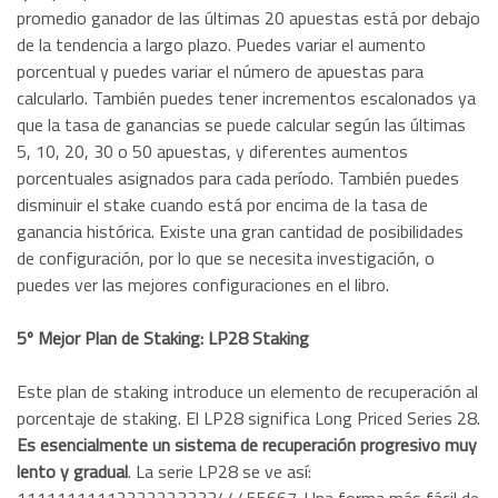
promedio ganador de las últimas 20 apuestas está por debajo
de la tendencia a largo plazo. Puedes variar el aumento
porcentual y puedes variar el número de apuestas para
calcularlo. También puedes tener incrementos escalonados ya
que la tasa de ganancias se puede calcular según las últimas
5, 10, 20, 30 o 50 apuestas, y diferentes aumentos
porcentuales asignados para cada período. También puedes
disminuir el stake cuando está por encima de la tasa de
ganancia histórica. Existe una gran cantidad de posibilidades
de configuración, por lo que se necesita investigación, o
puedes ver las mejores configuraciones en el libro.
5º Mejor Plan de Staking: LP28 Staking
Este plan de staking introduce un elemento de recuperación al
porcentaje de staking. El LP28 significa Long Priced Series 28.
Es esencialmente un sistema de recuperación progresivo muy
lento y gradual
. La serie LP28 se ve así:
1111111111222222333344455667. Una forma más fácil de