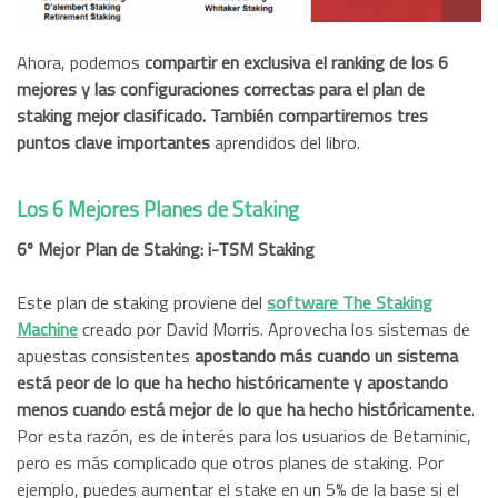
Ahora, podemos
compartir en exclusiva el ranking de los 6
mejores y las configuraciones correctas para el plan de
staking mejor clasificado.
También compartiremos tres
puntos clave importantes
aprendidos del libro.
Los 6 Mejores Planes de Staking
6º Mejor Plan de Staking:
i-TSM Staking
Este plan de staking proviene del
software The Staking
Machine
creado por David Morris. Aprovecha los sistemas de
apuestas consistentes
apostando más cuando un sistema
está peor de lo que ha hecho históricamente y apostando
menos cuando está mejor de lo que ha hecho históricamente
.
Por esta razón, es de interés para los usuarios de Betaminic,
pero es más complicado que otros planes de staking. Por
ejemplo, puedes aumentar el stake en un 5% de la base si el