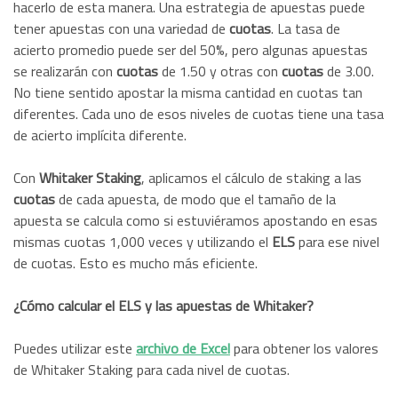
hacerlo de esta manera. Una estrategia de apuestas puede
tener apuestas con una variedad de
cuotas
. La tasa de
acierto promedio puede ser del 50%, pero algunas apuestas
se realizarán con
cuotas
de 1.50 y otras con
cuotas
de 3.00.
No tiene sentido apostar la misma cantidad en cuotas tan
diferentes. Cada uno de esos niveles de cuotas tiene una tasa
de acierto implícita diferente.
Con
Whitaker Staking
, aplicamos el cálculo de staking a las
cuotas
de cada apuesta, de modo que el tamaño de la
apuesta se calcula como si estuviéramos apostando en esas
mismas cuotas 1,000 veces y utilizando el
ELS
para ese nivel
de cuotas. Esto es mucho más eficiente.
¿Cómo calcular el ELS y las apuestas de Whitaker?
Puedes utilizar este
archivo de Excel
para obtener los valores
de Whitaker Staking para cada nivel de cuotas.