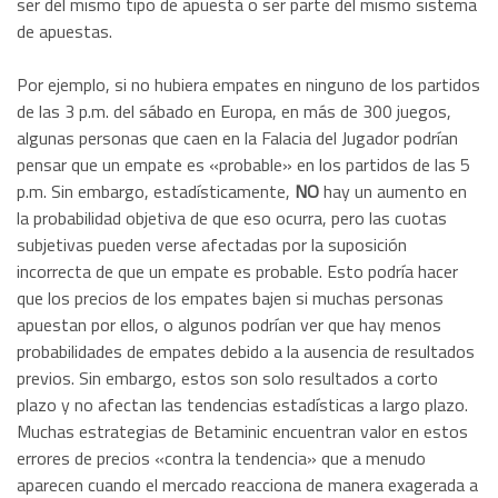
ser del mismo tipo de apuesta o ser parte del mismo sistema
de apuestas.
Por ejemplo, si no hubiera empates en ninguno de los partidos
de las 3 p.m. del sábado en Europa, en más de 300 juegos,
algunas personas que caen en la Falacia del Jugador podrían
pensar que un empate es «probable» en los partidos de las 5
p.m. Sin embargo, estadísticamente,
NO
hay un aumento en
la probabilidad objetiva de que eso ocurra, pero las cuotas
subjetivas pueden verse afectadas por la suposición
incorrecta de que un empate es probable. Esto podría hacer
que los precios de los empates bajen si muchas personas
apuestan por ellos, o algunos podrían ver que hay menos
probabilidades de empates debido a la ausencia de resultados
previos. Sin embargo, estos son solo resultados a corto
plazo y no afectan las tendencias estadísticas a largo plazo.
Muchas estrategias de Betaminic encuentran valor en estos
errores de precios «contra la tendencia» que a menudo
aparecen cuando el mercado reacciona de manera exagerada a