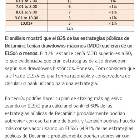
El análisis mostró que el 83% de las estrategias públicas de
Betaminic tenían drawdowns máximos (MDD) que eran de un
ELSx4 o menos.
El 17% restante tenía MDD superiores a 80,
lo que evidenciaba que eran estrategias de alto drawdown,
según sus drawdowns históricos. Por eso, Tom considera que
la cifra de ELSx4 es una forma razonable y conservadora de
calcular un bank unitario para una estrategia.
En teoría, podrías hacer tu plan de staking más agresivo
usando un ELSx3 para calcular el bank (el 68% de las
estrategias públicas de Betaminic probablemente podrían
sobrevivir con ese tamaño de bank), y también podrías hacerlo
más conservador usando un ELSx5 (el 91% de las estrategias
públicas de Betaminic probablemente podrían sobrevivir con