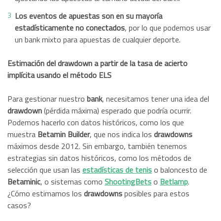
Los eventos de apuestas son en su mayoría
estadísticamente no conectados
, por lo que podemos usar
un bank mixto para apuestas de cualquier deporte.
Estimación del drawdown a partir de la tasa de acierto
implícita usando el método ELS
Para gestionar nuestro
bank
, necesitamos tener una idea del
drawdown
(pérdida máxima) esperado que podría ocurrir.
Podemos hacerlo con datos históricos, como los que
muestra
Betamin Builder
, que nos indica los
drawdowns
máximos desde 2012. Sin embargo, también tenemos
estrategias sin datos históricos, como los métodos de
selección que usan las
estadísticas de tenis
o baloncesto de
Betaminic
, o sistemas como
ShootingBets
o
Betlamp
.
¿Cómo estimamos los
drawdowns
posibles para estos
casos?